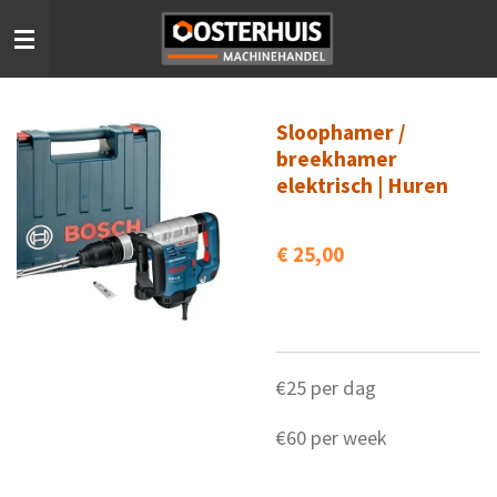
Ga
direct
naar
de
Sloophamer /
hoofdinhoud
breekhamer
elektrisch | Huren
€ 25,00
€25 per dag
€60 per week