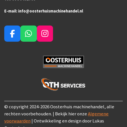
E-mail: info@oosterhuismachinehandel.nl
F
W
I
a
h
n
c
a
s
e
t
t
b
s
a
o
A
g
o
p
r
k
p
a
m
© copyright 2024-2026 Oosterhuis machinehandel, alle
rechten voorbehouden. | Bekijk hier onze
Algemene
voorwaarden
|
Ontwikkeling en design door Lukas