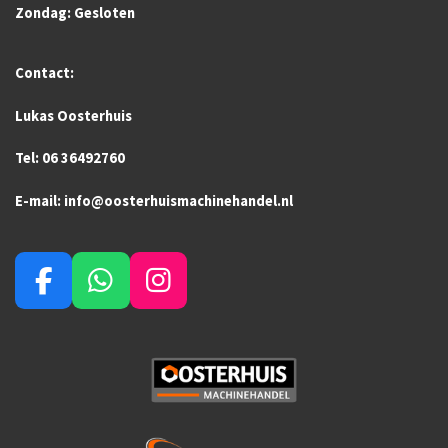
Zondag: Gesloten
Contact:
Lukas Oosterhuis
Tel: 06 36492760
E-mail: info@oosterhuismachinehandel.nl
F
W
I
a
h
n
c
a
s
e
t
t
b
s
a
o
A
g