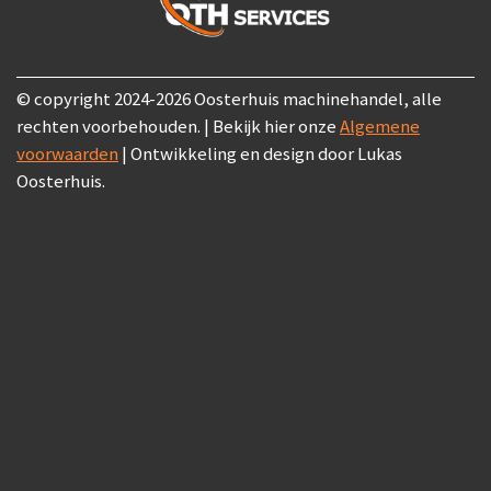
o
p
r
k
p
a
m
© copyright 2024-2026 Oosterhuis machinehandel, alle
rechten voorbehouden. | Bekijk hier onze
Algemene
voorwaarden
|
Ontwikkeling en design door Lukas
Oosterhuis.