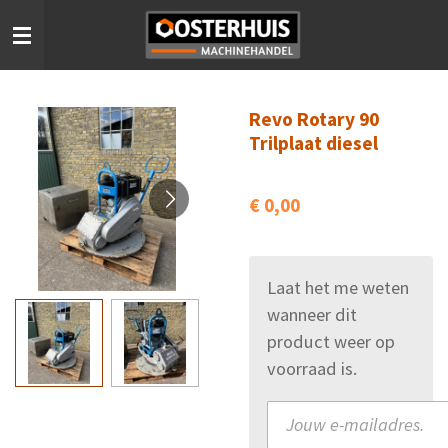
Ga
direct
naar
de
Revo Rotary 90
hoofdinhoud
Trilplaat diesel
€ 0,00
Laat het me weten
wanneer dit
product weer op
voorraad is.